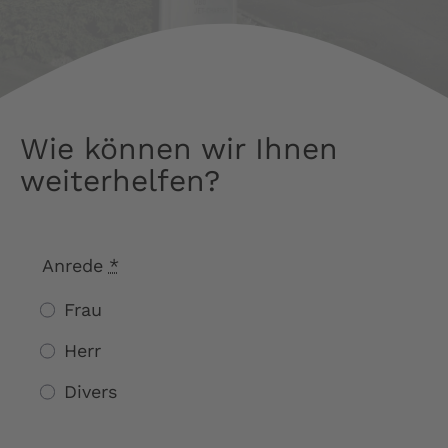
LSC Arnsberg
JU52 Hotel Restaurant
Wie können wir Ihnen
Kontakt
weiterhelfen?
Deutsch
Anrede
*
Frau
Herr
Divers