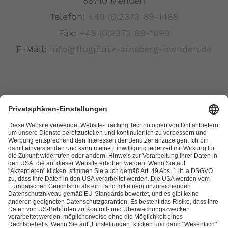
58710 Menden
Telefon:
+49 (0)2373 89-1488
Fax:
+49 (0)2373 89-1699
E-Mail:
info@flugplatz-arnsberg-menden.de
Links
Kontakt
Datenschutzerklärung
Impressum