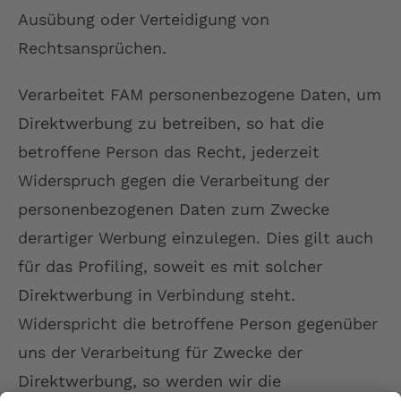
Ausübung oder Verteidigung von
Rechtsansprüchen.
Verarbeitet FAM personenbezogene Daten, um
Direktwerbung zu betreiben, so hat die
betroffene Person das Recht, jederzeit
Widerspruch gegen die Verarbeitung der
personenbezogenen Daten zum Zwecke
derartiger Werbung einzulegen. Dies gilt auch
für das Profiling, soweit es mit solcher
Direktwerbung in Verbindung steht.
Widerspricht die betroffene Person gegenüber
uns der Verarbeitung für Zwecke der
Direktwerbung, so werden wir die