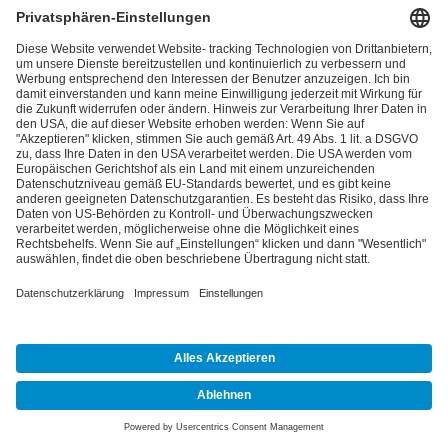
personenbezogenen Daten nicht mehr für
diese Zwecke verarbeiten.
Zudem hat die betroffene Person das Recht,
aus Gründen, die sich aus ihrer besonderen
Situation ergeben, gegen die sie betreffende
Verarbeitung personenbezogener Daten, die
bei uns zu wissenschaftlichen oder
historischen Forschungszwecken oder zu
statistischen Zwecken gemäß Art. 89 Abs. 1
DSGVO erfolgen, Widerspruch einzulegen, es
sei denn, eine solche Verarbeitung ist zur
Erfüllung einer im öffentlichen Interesse
liegenden Aufgabe erforderlich.